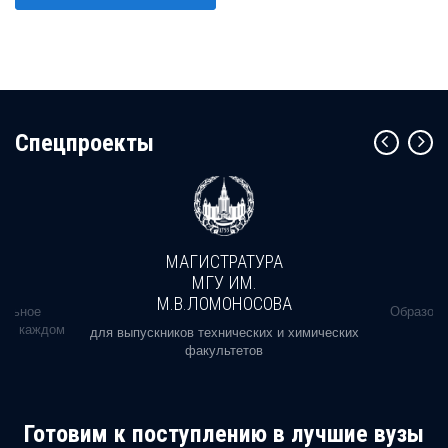
Cпецпроекты
МАГИСТРАТУРА
МГУ ИМ.
М.В.ЛОМОНОСОВА
альное
Образова
ь в каждом
для выпускников технических и химических
факультетов
Готовим к поступлению в лучшие вузы