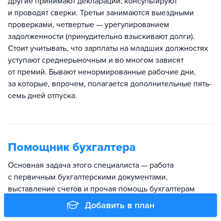
другие принимают декларации, консультируют
и проводят сверки. Третьи занимаются выездными
проверками, четвертые — урегулированием
задолженности (принудительно взыскивают долги).
Стоит учитывать, что зарплаты на младших должностях
уступают среднерыночным и во многом зависят
от премий. Бывают ненормированные рабочие дни,
за которые, впрочем, полагается дополнительные пять-
семь дней отпуска.
Помощник бухгалтера
Основная задача этого специалиста — работа
с первичным бухгалтерскими документами,
выставление счетов и прочая помощь бухгалтерам
предприятия или главному бухгалтеру. Он курсирует
Добавить в план
между офисом, налоговой инспекцией и банком,