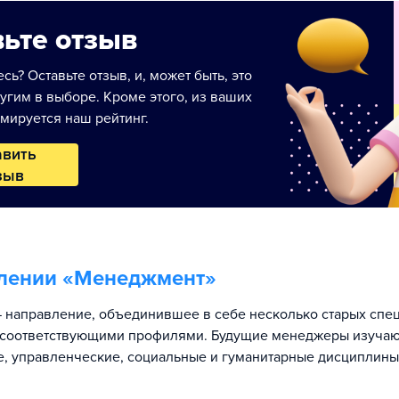
ьте отзыв
сь? Оставьте отзыв, и, может быть, это
угим в выборе. Кроме этого, из ваших
мируется наш рейтинг.
авить
зыв
лении «
Менеджмент
»
направление, объединившее в себе несколько старых спец
 соответствующими профилями. Будущие менеджеры изучаю
, управленческие, социальные и гуманитарные дисциплины