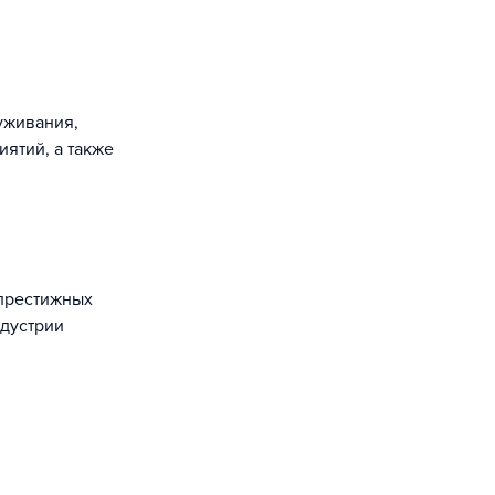
уживания,
ятий, а также
 престижных
ндустрии