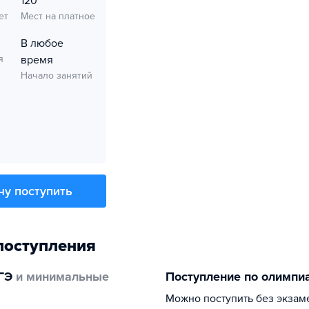
120
ет
Мест на платное
В любое
я
время
Начало занятий
чу поступить
поступления
ГЭ
и минимальные
Поступление по олимпи
Можно поступить без экзам