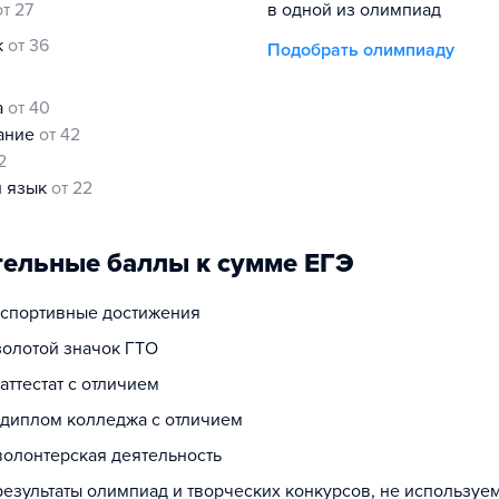
от 27
в одной из олимпиад
к
от 36
Подобрать олимпиаду
а
от 40
нание
от 42
2
й язык
от 22
ельные баллы к сумме ЕГЭ
а спортивные достижения
золотой значок ГТО
 аттестат с отличием
а диплом колледжа с отличием
волонтерская деятельность
результаты олимпиад и творческих конкурсов, не используе