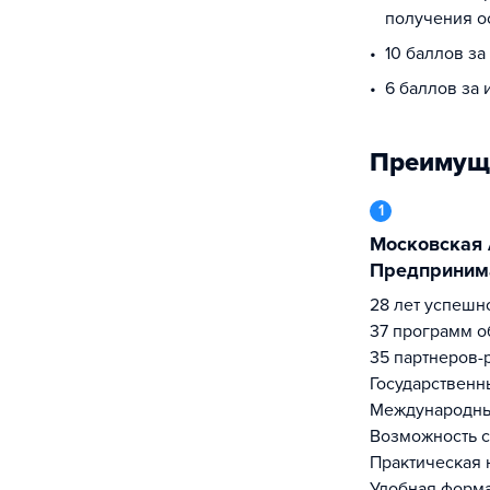
получения о
10 баллов з
6 баллов за
Преимущ
1
Московская Академия
Предпринима
28 лет успеш
37 программ о
35 партнеров-
Государственн
Международны
Возможность с
Практическая 
Удобная форм