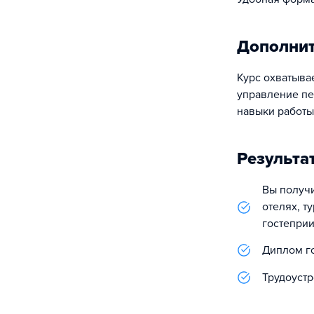
Дополни
Курс охватыва
управление пе
навыки работы
Результа
Вы получ
отелях, т
гостеприи
Диплом г
Трудоустр