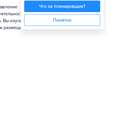
Что за планировщик?
равление
ятельность,
Понятно
. Вы изучите
м и размещение