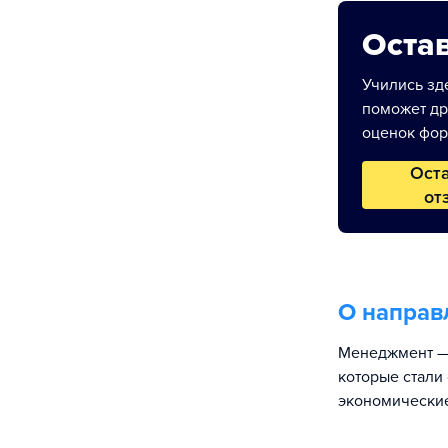
Остав
Учились зде
поможет др
оценок фор
Ост
от
О направ
Менеджмент — 
которые стали
экономические