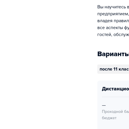
Вы научитесь в
предприятием,
владея правил
все аспекты ф
гостей, обслу
Варианты
после 11 кла
дистанци
—
Проходной ба
бюджет