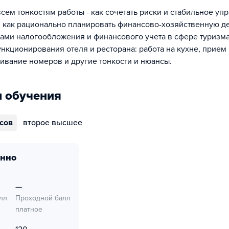
сем тонкостям работы - как сочетать риски и стабильное уп
 как рационально планировать финансово-хозяйственную де
ами налогообложения и финансового учета в сфере туризма
ункционирования отеля и ресторана: работа на кухне, прие
живание номеров и другие тонкости и нюансы.
 обучения
ссов
второе высшее
онно
—
лл
Проходной балл
платное