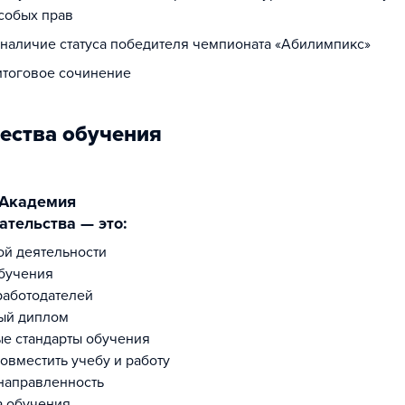
собых прав
а наличие статуса победителя чемпионата «Абилимпикс»
 итоговое сочинение
ества обучения
тельства — это:
ной деятельности
бучения
работодателей
ый диплом
е стандарты обучения
овместить учебу и работу
направленность
а обучения