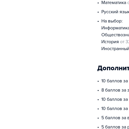
математика
русский язы
На выбор:
информатик
обществоз
история
от 3
иностранны
Дополнит
10 баллов з
8 баллов за 
10 баллов за
10 баллов з
5 баллов за 
5 баллов за 