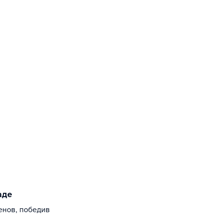
аде
енов, победив