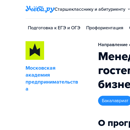
Старшекласснику и абитуриенту
Подготовка к ЕГЭ и ОГЭ
Профориентация
Направление 
Мене
госте
Московская
академия
бизн
предпринимательств
а
бакалавриат
О про