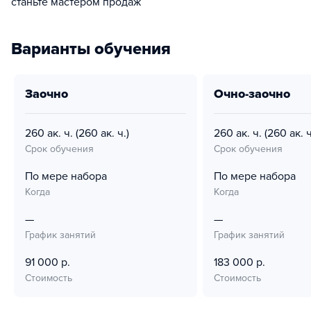
станьте мастером продаж
Варианты обучения
заочно
очно-заочно
260 ак. ч.
(260 ак. ч.)
260 ак. ч.
(260 ак. ч
Срок обучения
Срок обучения
По мере набора
По мере набора
Когда
Когда
—
—
График занятий
График занятий
91 000 р.
183 000 р.
Стоимость
Стоимость