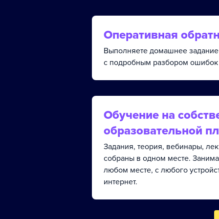
Оперативная обратн
Выполняете домашнее задание 
с подробным разбором ошибок 
Обучение на собств
образовательной п
Задания, теория, вебинары, ле
собраны в одном месте. Занима
любом месте, с любого устройс
интернет.