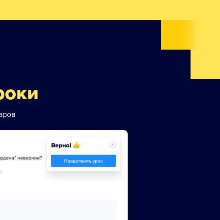
роки
аров