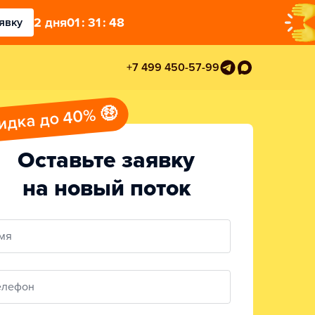
2
дня
01
:
31
:
47
явку
+7 499 450-57-99
идка до 40% 🤑
Оставьте заявку
на новый поток
мя
елефон