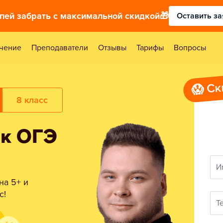
спей забрать с максимальной скидкой🎁
Оставить за
чение
Преподаватели
Отзывы
Тарифы
Вопросы
😱 Ск
8 класс
 к ОГЭ
И
на 5+ и
с!
Т