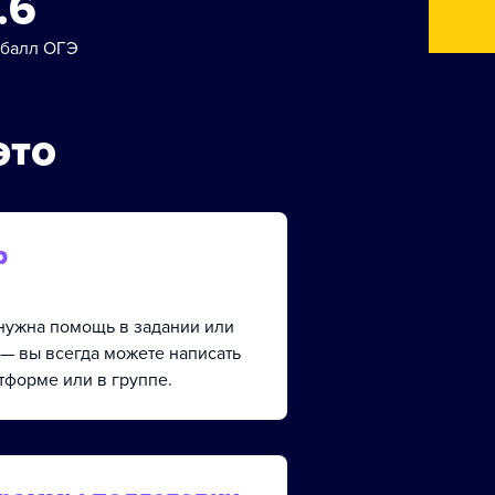
.6
 балл ОГЭ
это
р
, нужна помощь в задании или
 — вы всегда можете написать
тформе или в группе.