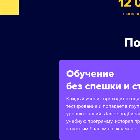
12 
выпуск
По
Обучение
без спешки и с
Каждый ученик проходит вход
тестирование и попадает в груп
уровню знаний. Далее подбира
учебную программу, которая п
к нужным баллам на экзамене.