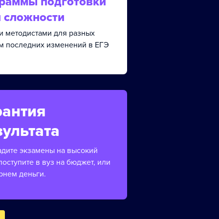
граммы подготовки
й сложности
и методистами для разных
ом последних изменений в ЕГЭ
рантия
зультата
адите экзамены на высокий
поступите в вуз на бюджет, или
рнем деньги.