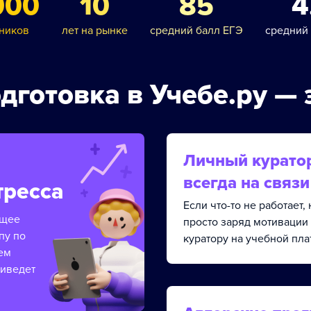
000
10
85
4
ников
лет на рынке
средний балл ЕГЭ
средний
дготовка в Учебе.ру — 
Личный курато
всегда на связи
тресса
Если что-то не работает
ящее
просто заряд мотивации
пу по
куратору на учебной пла
ем
риведет