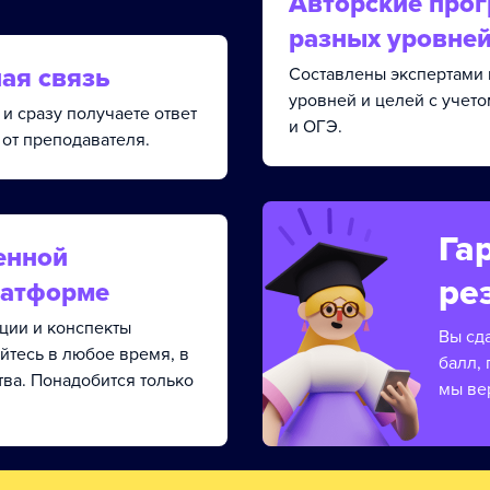
Авторские про
разных уровне
ая связь
Составлены экспертами 
уровней и целей с учет
и сразу получаете ответ
и ОГЭ.
от преподавателя.
Га
енной
ре
латформе
кции и конспекты
Вы сд
йтесь в любое время, в
балл, 
тва. Понадобится только
мы ве