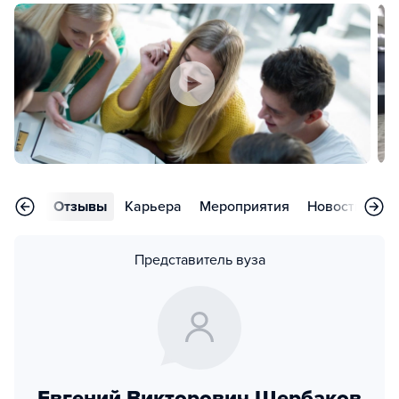
ления
Отзывы
Карьера
Мероприятия
Новости
Во
Представитель вуза
Евгений Викторович Щербаков