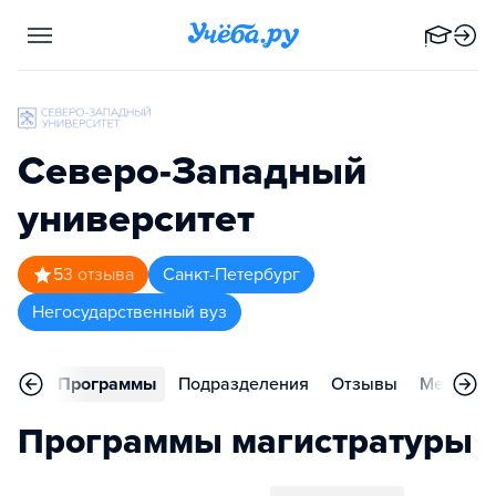
Северо-Западный
университет
5
3
отзыва
Санкт-Петербург
Негосударственный вуз
вное
Программы
Подразделения
Отзывы
Меропри
Программы магистратуры