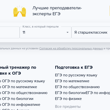
Лучшие преподаватели-
эксперты ЕГЭ
Класс, в который перешли
11
Я старшеклассник
нальных данных на условиях
Согласия на обработку персональных данных
и пр
тный тренажер по
Подготовка к ЕГЭ
вке к ОГЭ
ЕГЭ по русскому языку
р
ОГЭ по русскому языку
ЕГЭ по математике
р
ОГЭ по математике
ЕГЭ по обществознанию
р
ОГЭ по обществознанию
ЕГЭ по биологии
ЕГЭ по инфо
р
ОГЭ по биологии
ЕГЭ по физике
р
ОГЭ по информатике
Все предметы