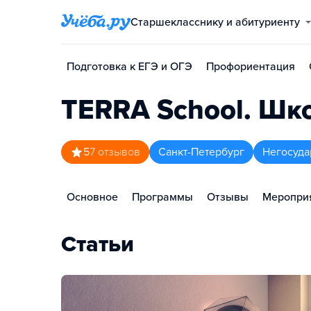
Старшекласснику и абитуриенту
Подготовка к ЕГЭ и ОГЭ
Профориентация
TERRA School. Шк
5
7
отзывов
Санкт-Петербург
Негосуда
Основное
Программы
Отзывы
Меропри
Статьи