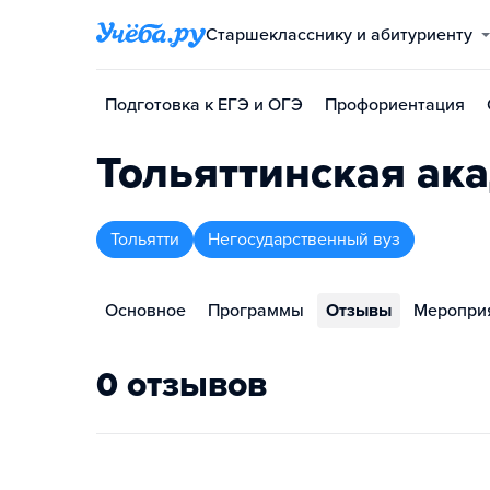
Старшекласснику и абитуриенту
Подготовка к ЕГЭ и ОГЭ
Профориентация
Тольяттинская ак
Тольятти
Негосударственный вуз
Основное
Программы
Отзывы
Меропри
0 отзывов