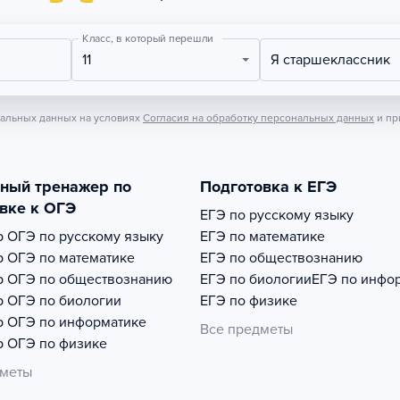
Класс, в который перешли
11
Я старшеклассник
нальных данных на условиях
Согласия на обработку персональных данных
и пр
тный тренажер по
Подготовка к ЕГЭ
вке к ОГЭ
ЕГЭ по русскому языку
р
ОГЭ по русскому языку
ЕГЭ по математике
р
ОГЭ по математике
ЕГЭ по обществознанию
р
ОГЭ по обществознанию
ЕГЭ по биологии
ЕГЭ по инфо
р
ОГЭ по биологии
ЕГЭ по физике
р
ОГЭ по информатике
Все предметы
р
ОГЭ по физике
дметы